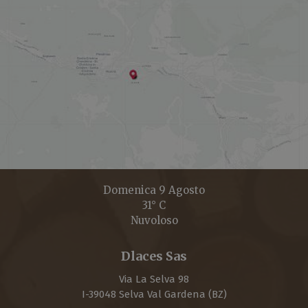
Domenica 9 Agosto
31° C
Nuvoloso
Dlaces Sas
Via La Selva 98
I-
39048
Selva Val Gardena
(BZ)