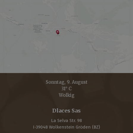
Sonntag, 9. August
31° C
Wolkig
Dlaces Sas
La Selva Str. 98
I-
39048
Wolkenstein Gröden
(BZ)