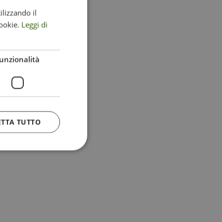
ilizzando il
ITALIAN
ookie.
Leggi di
ENGLISH
GERMAN
unzionalità
ETTA TUTTO