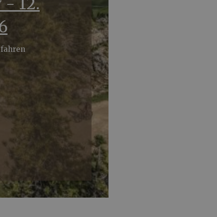
 - 12.
6
efahren