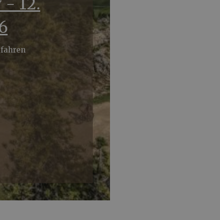
 - 12.
6
efahren