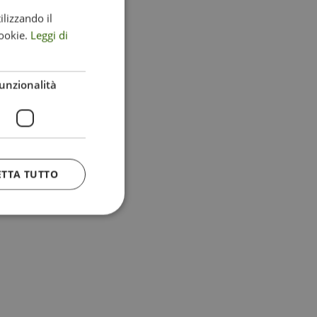
ilizzando il
ITALIAN
ookie.
Leggi di
ENGLISH
GERMAN
unzionalità
ETTA TUTTO