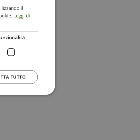
ilizzando il
ITALIAN
ookie.
Leggi di
ENGLISH
GERMAN
unzionalità
ETTA TUTTO