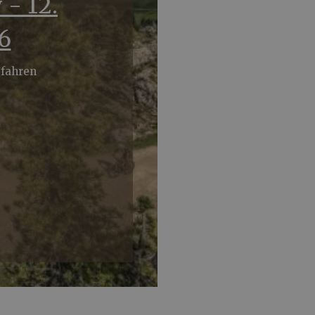
 - 12.
6
efahren