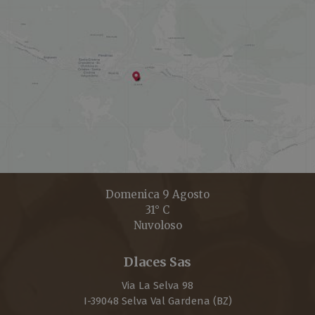
Domenica 9 Agosto
31° C
Nuvoloso
Dlaces Sas
Via La Selva 98
I-
39048
Selva Val Gardena
(BZ)